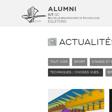
ACTUALITÉ
TOUT VOIR
SPORT
STAGES ET 
TECHNIQUES / CHOSES VUES...
BI