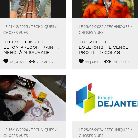
LE 21/12/2025 / TECHNIQUES /
LE 25/09/2025 / TECHNIQUES /
CHOSES VUES...
CHOSES VUES...
IUT EGLETONS ET
THIBAULT : IUT
BÉTON PRÉCONTRAINT :
EGLETONS + LICENCE
MERCI À M SAUVADET
PRO TP => COLAS
34 J'AIME
757 VUES
44 J'AIME
1103 VUES
LE 16/10/2024 / TECHNIQUES /
LE 25/06/2024 / TECHNIQUES /
CHOSES VUES...
CHOSES VUES...