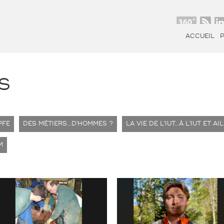
ACCUEIL
S
PFE
DES MÉTIERS...D'HOMMES ?
LA VIE DE L'IUT...À L'IUT ET A
M