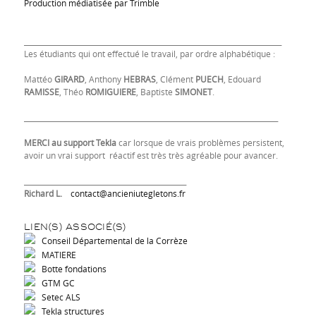
Production médiatisée par Trimble
_________________________________________________________________________
Les étudiants qui ont effectué le travail, par ordre alphabétique :
Mattéo
GIRARD
, Anthony
HEBRAS
, Clément
PUECH
, Edouard
RAMISSE
, Théo
ROMIGUIERE
, Baptiste
SIMONET
.
________________________________________________________________________
MERCI au support Tekla
car lorsque de vrais problèmes persistent,
avoir un vrai support réactif est très très agréable pour avancer.
______________________________________________
Richard L.
contact@ancieniutegletons.fr
LIEN(S) ASSOCIÉ(S)
Conseil Départemental de la Corrèze
MATIERE
Botte fondations
GTM GC
Setec ALS
Tekla structures